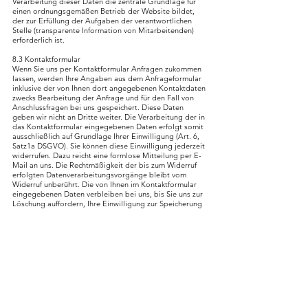
Verarbeitung dieser Daten die zentrale Grundlage für
einen ordnungsgemäßen Betrieb der Website bildet,
der zur Erfüllung der Aufgaben der verantwortlichen
Stelle (transparente Information von Mitarbeitenden)
erforderlich ist.
8.3 Kontaktformular
Wenn Sie uns per Kontaktformular Anfragen zukommen
lassen, werden Ihre Angaben aus dem Anfrageformular
inklusive der von Ihnen dort angegebenen Kontaktdaten
zwecks Bearbeitung der Anfrage und für den Fall von
Anschlussfragen bei uns gespeichert. Diese Daten
geben wir nicht an Dritte weiter. Die Verarbeitung der in
das Kontaktformular eingegebenen Daten erfolgt somit
ausschließlich auf Grundlage Ihrer Einwilligung (Art. 6,
Satz1a DSGVO). Sie können diese Einwilligung jederzeit
widerrufen. Dazu reicht eine formlose Mitteilung per E-
Mail an uns. Die Rechtmäßigkeit der bis zum Widerruf
erfolgten Datenverarbeitungsvorgänge bleibt vom
Widerruf unberührt. Die von Ihnen im Kontaktformular
eingegebenen Daten verbleiben bei uns, bis Sie uns zur
Löschung auffordern, Ihre Einwilligung zur Speicherung
widerrufen oder der Zweck für die Datenspeicherung
entfällt. Zwingende gesetzliche Bestimmungen –
insbesondere Aufbewahrungsfristen –bleiben unberührt.
8.4 Spendenbutton
Die bei einer Onlinespende erhobenen Daten werden
zur Verwaltung und Quittierung Ihrer Spende, sowie zur
Information über Spendenaktionen genutzt.
Spendendaten werden entsprechend der gesetzlichen
Vorgaben zehn Jahre lang aufbewahrt.