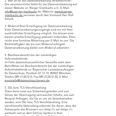
2. Wer ist für die Datenverarbeitung verantwortlich?
Die verantwortliche Stelle für die Datenverarbeitung auf
dieser Website ist: Bürger Glattbachs e.V., E-Mail:
info@buerger-glattbachs
.de, Website:
www.buerger-
glattbachs.de
vertreten durch den Vorstand Herr Ralf
Schuck.
3. Widerruf Ihrer Einwilligung zur Datenverarbeitung
Viele Datenverarbeitungsvorgänge sind nur mit Ihrer
ausdrücklichen Einwilligung möglich. Sie können eine
bereits erteilte Einwilligung jederzeit widerrufen. Dazu
reicht eine formlose Mitteilung per E-Mail an uns. Die
Rechtmäßigkeit der bis zum Widerruf erfolgten
Datenverarbeitung bleibt vom Widerruf unberührt.
4. Beschwerderecht bei der zuständigen
Aufsichtsbehörde
Im Falle datenschutzrechtlicher Verstöße steht dem
Betroffenen ein Beschwerderecht bei der zuständigen
Aufsichtsbehörde zu:
Bayerischer Landesbeauftragter
für Datenschutz,
Postfach 22 12 19, 80502 München,
Telefon
089 212672-0
, Fax
089 212672-50
, E-Mail
poststelle@datenschutz-bayern.de
5. SSL-bzw. TLS-Verschlüsselung
Diese Seite nutzt aus Sicherheitsgründen und zum
Schutz der Übertragung vertraulicher Inhalte, wie zum
Beispiel Anfragen, die Sie an uns als Seitenbetreiber
senden, eine SSL-bzw. TLS-Verschlüsselung. Eine
verschlüsselte Verbindung erkennen Sie daran, dass die
Adresszeile des Browsers von »http://« auf »https://«
wechselt und an dem Schloss-Symbol in Ihrer