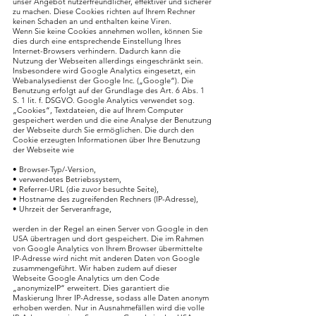
unser Angebot nutzerfreundlicher, effektiver und sicherer
zu machen. Diese Cookies richten auf Ihrem Rechner
keinen Schaden an und enthalten keine Viren.
Wenn Sie keine Cookies annehmen wollen, können Sie
dies durch eine entsprechende Einstellung Ihres
Internet-Browsers verhindern. Dadurch kann die
Nutzung der Webseiten allerdings eingeschränkt sein.
Insbesondere wird Google Analytics eingesetzt, ein
Webanalysedienst der Google Inc. („Google“). Die
Benutzung erfolgt auf der Grundlage des Art. 6 Abs. 1
S. 1 lit. f. DSGVO. Google Analytics verwendet sog.
„Cookies“, Textdateien, die auf Ihrem Computer
gespeichert werden und die eine Analyse der Benutzung
der Webseite durch Sie ermöglichen. Die durch den
Cookie erzeugten Informationen über Ihre Benutzung
der Webseite wie
• Browser-Typ/-Version,
• verwendetes Betriebssystem,
• Referrer-URL (die zuvor besuchte Seite),
• Hostname des zugreifenden Rechners (IP-Adresse),
• Uhrzeit der Serveranfrage,
werden in der Regel an einen Server von Google in den
USA übertragen und dort gespeichert. Die im Rahmen
von Google Analytics von Ihrem Browser übermittelte
IP-Adresse wird nicht mit anderen Daten von Google
zusammengeführt. Wir haben zudem auf dieser
Webseite Google Analytics um den Code
„anonymizeIP“ erweitert. Dies garantiert die
Maskierung Ihrer IP-Adresse, sodass alle Daten anonym
erhoben werden. Nur in Ausnahmefällen wird die volle