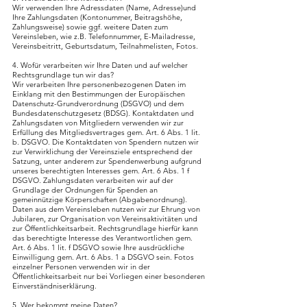
Wir verwenden Ihre Adressdaten (Name, Adresse)und
Ihre Zahlungsdaten (Kontonummer, Beitragshöhe,
Zahlungsweise) sowie ggf. weitere Daten zum
Vereinsleben, wie z.B. Telefonnummer, E-Mailadresse,
Vereinsbeitritt, Geburtsdatum, Teilnahmelisten, Fotos.
4. Wofür verarbeiten wir Ihre Daten und auf welcher
Rechtsgrundlage tun wir das?
Wir verarbeiten Ihre personenbezogenen Daten im
Einklang mit den Bestimmungen der Europäischen
Datenschutz-Grundverordnung (DSGVO) und dem
Bundesdatenschutzgesetz (BDSG). Kontaktdaten und
Zahlungsdaten von Mitgliedern verwenden wir zur
Erfüllung des Mitgliedsvertrages gem. Art. 6 Abs. 1 lit.
b. DSGVO. Die Kontaktdaten von Spendern nutzen wir
zur Verwirklichung der Vereinsziele entsprechend der
Satzung, unter anderem zur Spendenwerbung aufgrund
unseres berechtigten Interesses gem. Art. 6 Abs. 1 f
DSGVO. Zahlungsdaten verarbeiten wir auf der
Grundlage der Ordnungen für Spenden an
gemeinnützige Körperschaften (Abgabenordnung).
Daten aus dem Vereinsleben nutzen wir zur Ehrung von
Jubilaren, zur Organisation von Vereinsaktivitäten und
zur Öffentlichkeitsarbeit. Rechtsgrundlage hierfür kann
das berechtigte Interesse des Verantwortlichen gem.
Art. 6 Abs. 1 lit. f DSGVO sowie Ihre ausdrückliche
Einwilligung gem. Art. 6 Abs. 1 a DSGVO sein. Fotos
einzelner Personen verwenden wir in der
Öffentlichkeitsarbeit nur bei Vorliegen einer besonderen
Einverständniserklärung.
5. Wer bekommt meine Daten?