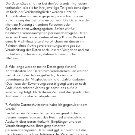
Die Datensätze sind nur bei den Vorstandsmitgliedern
vorhanden, die sie für ihre jeweilige Tätigkeit benötigen.
Im Kreis der Vereinsmitglieder werden einzelne
Kontaktdaten nur weitergegeben, wenn hierfür eine
Einwilligung des Betroffenen vorliegt. Die Daten werden
nicht zur Nutzung an andere Personen oder
Organisationen weitergegeben. Sofern wir für
bestimmte Vereinsaufgaben personenbezogene Daten
an einen Dienstleister weitergeben (z.B. zum Versand
eines E-Mail-Newsletters) verpflichten wir diesen im
Rahmen eines Auftragsverarbeitungsvertrages zur
Verarbeitung der Daten nach unseren Vorgaben und zur
Einhaltung umfassender, datenschutzrechtlicher
Pflichten.
6. Wie lange werden meine Daten gespeichert?
Kontaktdaten und Daten zum Vereinsleben und werden
nach Ablauf des Jahres gelöscht, das auf die
Beendigung der Mitgliedschaft folgt. Zahlungsdaten
(Duplikate der Zuwendungsbestätigung) werden nach
Ablauf des zehnten Jahres gelöscht, das auf die
Ausstellung folgt. Nach dieser Zeit sind die gesetzlichen
Aufbewahrungsfristen abgelaufen.
7. Welche Datenschutzrechte habe ich gegenüber dem
Verein?
Sie haben im Rahmen der geltenden gesetzlichen
Bestimmungen jederzeit das Recht auf unentgeltliche
Auskunft über deren Herkunft, Empfänger und den
Verarbeitungszweck Ihrer gespeicherten
personenbezogenen Daten und ggf. ein Recht auf die
Berichtigung, die Einschränkung der Verarbeitung oder