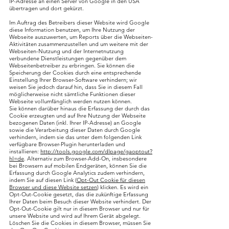
IP-Adresse an einen Server von Google in den USA
übertragen und dort gekürzt.
Im Auftrag des Betreibers dieser Website wird Google
diese Information benutzen, um Ihre Nutzung der
Webseite auszuwerten, um Reports über die Webseiten-
Aktivitäten zusammenzustellen und um weitere mit der
Webseiten-Nutzung und der Internetnutzung
verbundene Dienstleistungen gegenüber dem
Webseitenbetreiber zu erbringen. Sie können die
Speicherung der Cookies durch eine entsprechende
Einstellung Ihrer Browser-Software verhindern; wir
weisen Sie jedoch darauf hin, dass Sie in diesem Fall
möglicherweise nicht sämtliche Funktionen dieser
Webseite vollumfänglich werden nutzen können.
Sie können darüber hinaus die Erfassung der durch das
Cookie erzeugten und auf Ihre Nutzung der Webseite
bezogenen Daten (inkl. Ihrer IP-Adresse) an Google
sowie die Verarbeitung dieser Daten durch Google
verhindern, indem sie das unter dem folgenden Link
verfügbare Browser-Plugin herunterladen und
installieren:
http://tools.google.com/dlpage/gaoptout?
hl=de
. Alternativ zum Browser-Add-On, insbesondere
bei Browsern auf mobilen Endgeräten, können Sie die
Erfassung durch Google Analytics zudem verhindern,
indem Sie auf diesen Link (
Opt-Out Cookie für diesen
Browser und diese Website setzen
) klicken. Es wird ein
Opt-Out-Cookie gesetzt, das die zukünftige Erfassung
Ihrer Daten beim Besuch dieser Website verhindert. Der
Opt-Out-Cookie gilt nur in diesem Browser und nur für
unsere Website und wird auf Ihrem Gerät abgelegt.
Löschen Sie die Cookies in diesem Browser, müssen Sie