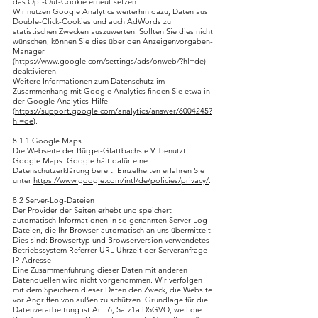
das Opt-Out-Cookie erneut setzen.
Wir nutzen Google Analytics weiterhin dazu, Daten aus
Double-Click-Cookies und auch AdWords zu
statistischen Zwecken auszuwerten. Sollten Sie dies nicht
wünschen, können Sie dies über den Anzeigenvorgaben-
Manager
(
https://www.google.com/settings/ads/onweb/?hl=de
)
deaktivieren.
Weitere Informationen zum Datenschutz im
Zusammenhang mit Google Analytics finden Sie etwa in
der Google Analytics-Hilfe
(
https://support.google.com/analytics/answer/6004245?
hl=de
).
8.1.1 Google Maps
Die Webseite der Bürger-Glattbachs e.V. benutzt
Google Maps. Google hält dafür eine
Datenschutzerklärung bereit. Einzelheiten erfahren Sie
unter
https://www.google.com/intl/de/policies/privacy/
.
8.2 Server-Log-Dateien
Der Provider der Seiten erhebt und speichert
automatisch Informationen in so genannten Server-Log-
Dateien, die Ihr Browser automatisch an uns übermittelt.
Dies sind: Browsertyp und Browserversion verwendetes
Betriebssystem Referrer URL Uhrzeit der Serveranfrage
IP-Adresse
Eine Zusammenführung dieser Daten mit anderen
Datenquellen wird nicht vorgenommen. Wir verfolgen
mit dem Speichern dieser Daten den Zweck, die Website
vor Angriffen von außen zu schützen. Grundlage für die
Datenverarbeitung ist Art. 6, Satz1a DSGVO, weil die